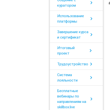
chevron_right
куратором
Использование
chevron_right
платформы
Завершение курса
chevron_right
и сертификат
Итоговый
chevron_right
проект
chevron_right
Трудоустройство
Система
chevron_right
лояльности
Бесплатные
вебинары по
chevron_right
направлениям на
skillbox.live