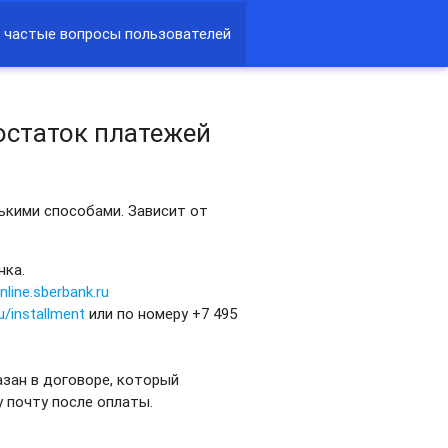
 частые вопросы пользователей
остаток платежей
ькими способами. Зависит от
нка.
online.sberbank.ru
ru/installment
или по номеру +7 495
казан в договоре, который
 почту после оплаты.