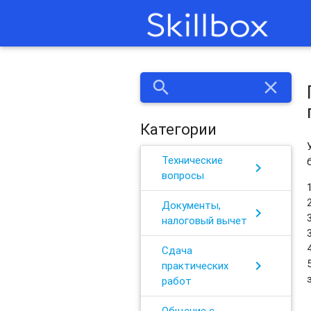
search
close
Категории
Технические
chevron_right
вопросы
Документы,
chevron_right
налоговый вычет
Сдача
chevron_right
практических
работ
Общение с