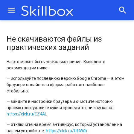
Не открывается профориентационный тест
menu
search
Как подтвердить электронную почту
Сдача практических заданий в GitLab
Не скачиваются файлы из
Забыл пароль от аккаунта
практических заданий
Авторизация через Lerna
На это может быть несколько причин. Выполните
рекомендации ниже:
— используйте последнюю версию Google Chromе — в этом
браузере онлайн-платформа работает наиболее
стабильно;
— зайдите в настройки браузера и очистите историю
просмотров, удалите куки и проведите очистку кэша:
https://clck.ru/EZ4AL
— отключите на время антивирус, который установлен на
вашем устройстве:
https://clck.ru/UfAWh