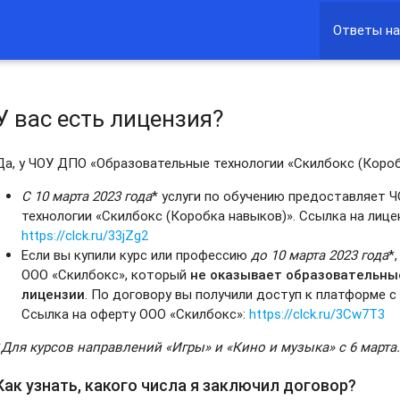
Ответы на
У вас есть лицензия?
Да, у ЧОУ ДПО «Образовательные технологии «Скилбокс (Короб
С 10 марта
2023 года
* услуги по обучению предоставляет
технологии «Скилбокс (Коробка навыков)». Ссылка на лиц
https://clck.ru/33jZg2
Если вы купили курс или профессию
до 10 марта
2023 года
*
ООО «Скилбокс», который
не оказывает образовательны
лицензии
. По договору вы получили доступ к платформе с
Ссылка на оферту ООО «Скилбокс»:
https://clck.ru/3Cw7T3
*
Для курсов направлений «Игры» и «Кино и музыка» с 6 марта
Как узнать, какого числа я заключил договор?